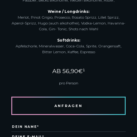
Fassbier, Becks alkoholfrei, Weizen alkoholfrei, Alster,
Weine / Longdrinks:
Merlot, Pinot Grigio, Prosecco, Rosato Sprizz, Lillet Sprizz,
Aperol-Sprizz, Hugo (auch alkoholfrei), Vodka-Lemon, Havanna-
Cola, Gin- Tonic, Shots nach Wahl
Softdrinks:
Apfelschorle, Mineralwasser, Coca-Cola, Sprite, Orangensaft,
Bitter Lemon, Kaffee, Espresso
AB 56,90€¹
pro Person
ANFRAGEN