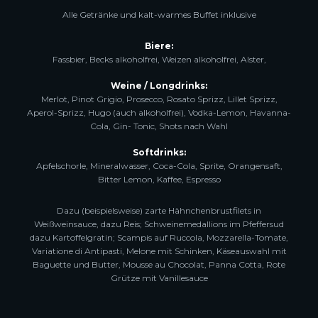
Alle Getränke und kalt-warmes Buffet inklusive
Biere:
Fassbier, Becks alkoholfrei, Weizen alkoholfrei, Alster,
Weine / Longdrinks:
Merlot, Pinot Grigio, Prosecco, Rosato Sprizz, Lillet Sprizz,
Aperol-Sprizz, Hugo (auch alkoholfrei), Vodka-Lemon, Havanna-
Cola, Gin- Tonic, Shots nach Wahl
Softdrinks:
Apfelschorle, Mineralwasser, Coca-Cola, Sprite, Orangensaft,
Bitter Lemon, Kaffee, Espresso
Dazu (beispielsweise) zarte Hähnchenbrustfilets in
Weißweinsauce, dazu Reis; Schweinemedallions im Pfeffersud
dazu Kartoffelgratin; Scampis auf Ruccola, Mozzarella-Tomate,
Variatione di Antipasti, Melone mit Schinken, Käseauswahl mit
Baguette und Butter, Mousse au Chocolat, Panna Cotta, Rote
Grütze mit Vanillesauce