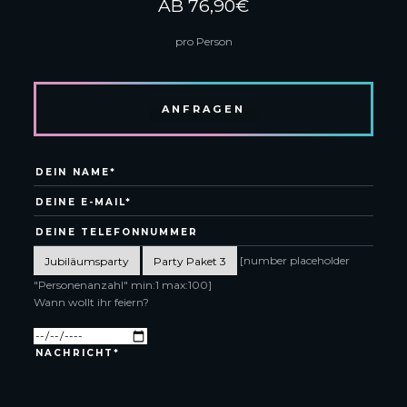
AB 76,90€
pro Person
ANFRAGEN
[number placeholder
"Personenanzahl" min:1 max:100]
Wann wollt ihr feiern?